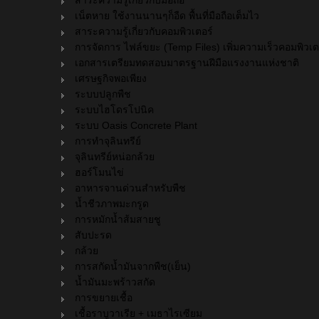
สาระความรู้เกี่ยวกับมือถือ
เน็ตหาย ใช้งานนานๆก็อืด พื้นที่มือถือเต็มไว
สาระความรู้เกี่ยวกับคอมพิวเตอร์
การจัดการ ไฟล์ขยะ (Temp Files) เพิ่มความเร็วคอมพิวเต
เอกสารเตรียมทดสอบมาตรฐานฝีมือแรงงานแห่งชาติ
เศรษฐกิจพอเพียง
ระบบปลูกพืช
ระบบไฮโดรโปนิค
ระบบ Oasis Concrete Plant
การทำจุลินทรีย์
จุลินทรีย์หน่อกล้วย
ฮอร์โมนไข่
อาหารจานด่วนสำหรับพืช
น้ำชีวภาพมะกรูด
การหมักน้ำส้มสายชู
สับปะรด
กล้วย
การสกัดน้ำมันจากพืช(เย็น)
น้ำมันมะพร้าวสกัด
การขยายเชื้อ
เชื้อราบูวาเรีย + เมธาไรเซียม